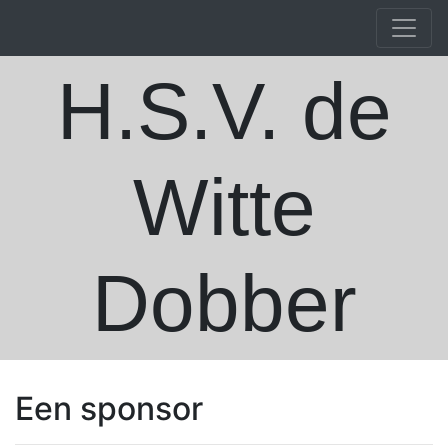
H.S.V. de
Witte
Dobber
Een sponsor