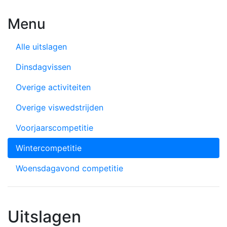
Menu
Alle uitslagen
Dinsdagvissen
Overige activiteiten
Overige viswedstrijden
Voorjaarscompetitie
Wintercompetitie
Woensdagavond competitie
Uitslagen