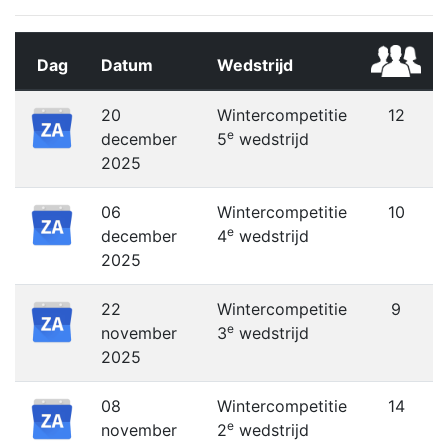
Dag
Datum
Wedstrijd
20
Wintercompetitie
12
e
december
5
wedstrijd
2025
06
Wintercompetitie
10
e
december
4
wedstrijd
2025
22
Wintercompetitie
9
e
november
3
wedstrijd
2025
08
Wintercompetitie
14
e
november
2
wedstrijd